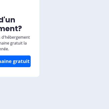
d'un
ment?
ns d'hébergement
aine gratuit la
nnée.
aine gratuit