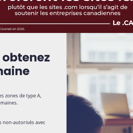
s obtenez
maine
s zones de type A,
omaines.
s non-autorisés avec