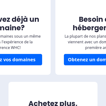
vez déjà un
Besoin 
maine?
héberge
domaines sous un même
La plupart de nos pla
es l'expérience de la
viennent avec un dom
érence WHC!
première a
z vos domaines
Obtenez un dom
Achetez plus,