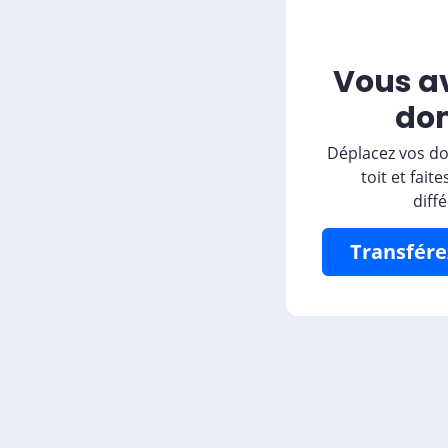
Vous a
do
Déplacez vos 
toit et fait
diff
Transfére