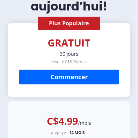
aujourd’hui!
Plus Populaire
GRATUIT
30 jours
ensuite C$5,99/mois
Commencer
C$4.99
/mois
prépayé
12 MOIS